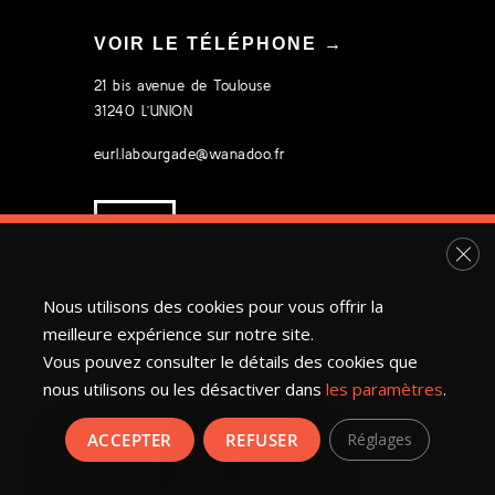
VOIR LE TÉLÉPHONE →
21 bis avenue de Toulouse
31240 L’UNION
eurl.labourgade@wanadoo.fr
Fer
Nous utilisons des cookies pour vous offrir la
meilleure expérience sur notre site.
Vous pouvez consulter le détails des cookies que
nous utilisons ou les désactiver dans
les paramètres
.
Labourgade
©2022 | Tous droits réservés.
Réalisation : MULTIMED SOLUTIONS
ACCEPTER
REFUSER
Réglages
Mentions légales
|
Plan du site