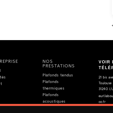
REPRISE
NOS
VOIR 
PRESTATIONS
TÉLÉ
l
Plafonds tendus
ités
21 bis a
Plafonds
t
Toulouse
thermiques
31240 L’
Plafonds
eurl.lab
acoustiques
oo.fr
Rénovation