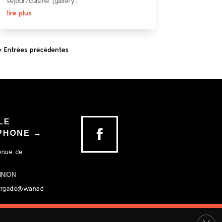
séjour/cuisine. [gallery...
lire plus
« Entrées précédentes
LE
PHONE →
venue de
UNION
ourgade@wanad
Ferm