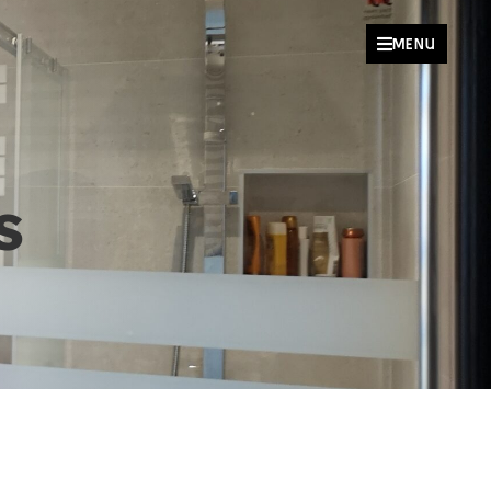

MENU
s